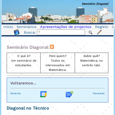
Seminário Diagonal
Início
Seminários
Apresentações de projectos
Registo
C
Busca:
Seminário Diagonal
O que é?
Para quem?
Sobre quê?
Um seminário de
Todos os
Matemática, no
estudantes.
interessados em
sentido lato.
Matemática.
Voltaremos...
Recente
Planeado
Diagonal no Técnico