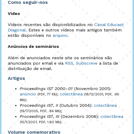
Como seguir-nos
Vídeo
Vídeos recentes são disponibilizados no
Canal Educast
Diagonal
. Estes e outros vídeos mais antigos também
estão disponíveis no
arquivo
.
Anúncios de seminários
Além de anunciados neste site os seminários são
anunciados por email e via
RSS
.
Subscreve
a lista de
distribuição de email.
Artigos
Proceedings IST 2000–01
(Novembro 2001):
anúncio
;
colectânea
(PDF, 77 Kb)
(18/12/2001, PDF, .95
;
Mb)
Proceedings IST, II
(Outubro 2004):
colectânea
;
(19/7/2005, PDF, .84 Mb)
Proceedings IST, III
(Dezembro 2006):
colectânea
.
(15/1/2007, PDF, 1.80 Mb)
Volume comemorativo