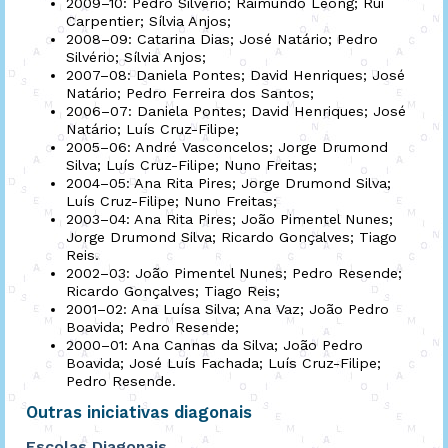
2009–10: Pedro Silvério; Raimundo Leong; Rui
Carpentier; Sílvia Anjos;
2008–09: Catarina Dias; José Natário; Pedro
Silvério; Sílvia Anjos;
2007–08: Daniela Pontes; David Henriques; José
Natário; Pedro Ferreira dos Santos;
2006–07: Daniela Pontes; David Henriques; José
Natário; Luís Cruz-Filipe;
2005–06: André Vasconcelos; Jorge Drumond
Silva; Luís Cruz-Filipe; Nuno Freitas;
2004–05: Ana Rita Pires; Jorge Drumond Silva;
Luís Cruz-Filipe; Nuno Freitas;
2003–04: Ana Rita Pires; João Pimentel Nunes;
Jorge Drumond Silva; Ricardo Gonçalves; Tiago
Reis.
2002–03: João Pimentel Nunes; Pedro Resende;
Ricardo Gonçalves; Tiago Reis;
2001–02: Ana Luísa Silva; Ana Vaz; João Pedro
Boavida; Pedro Resende;
2000–01: Ana Cannas da Silva; João Pedro
Boavida; José Luís Fachada; Luís Cruz-Filipe;
Pedro Resende.
Outras iniciativas diagonais
Escolas Diagonais