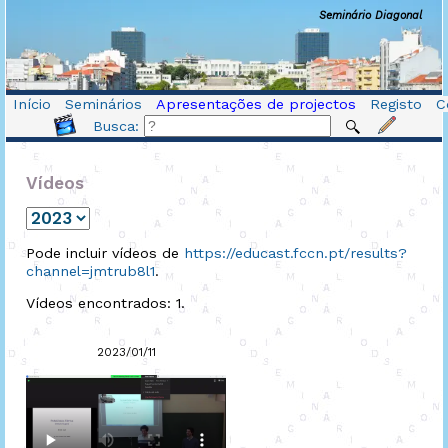
Seminário Diagonal
Início
Seminários
Apresentações de projectos
Registo
C
Busca:
Vídeos
Pode incluir vídeos de
https://educast.fccn.pt/results?
channel=jmtrub8l1
.
Vídeos encontrados: 1.
2023/01/11