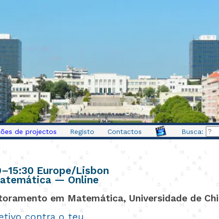
ões de projectos
Registo
Contactos
Busca:
0
–
15:30
Europe/Lisbon
 Matemática — Online
utoramento em Matemática, Universidade de Ch
tivo contra o teu