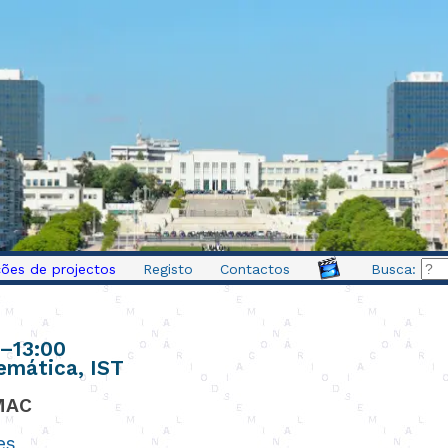
ões de projectos
Registo
Contactos
Busca:
–
13:00
emática, IST
LMAC
es