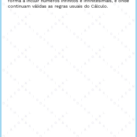
forma a incluir números infinitos e infinitesimais, e onde
continuam válidas as regras usuais do Cálculo.